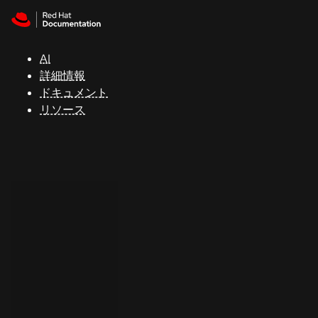
Skip to navigation
Skip to content
サ
ポ
ー
AI
ト
詳細情報
ドキュメント
リソース
コ
ン
ソ
ー
ル
開
発
者
ト
ラ