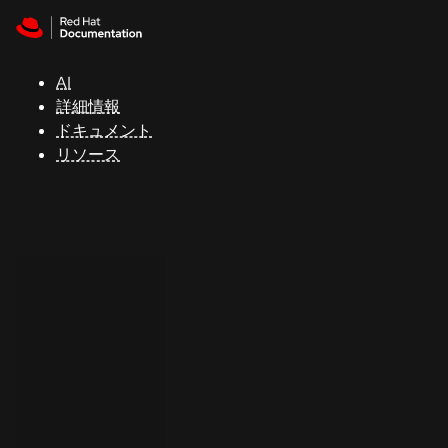
Skip to navigation
Skip to content
サ
ポ
ー
AI
ト
詳細情報
ドキュメント
リソース
コ
ン
ソ
ー
ル
開
発
者
ト
ラ