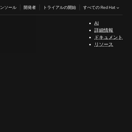
すべての Red Hat
ンソール
開発者
トライアルの開始
AI
サ
詳細情報
ポ
ドキュメント
ー
リソース
ト
コ
ン
ソ
ー
ル
開
発
者