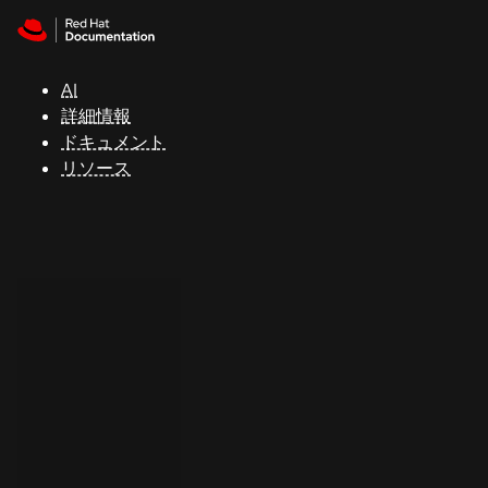
Skip to navigation
Skip to content
サ
ポ
ー
AI
ト
詳細情報
ドキュメント
リソース
コ
ン
ソ
ー
ル
開
発
者
ト
ラ