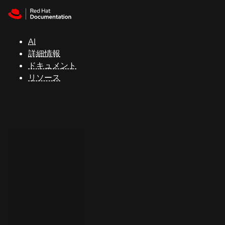
Skip to navigation
Skip to content
サ
ポ
ー
AI
ト
詳細情報
ドキュメント
リソース
コ
ン
ソ
ー
ル
開
発
者
ト
ラ