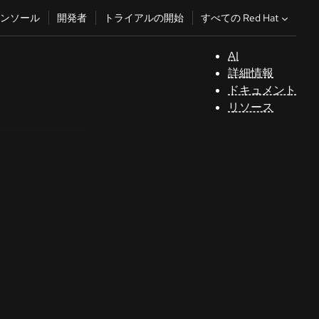
すべての Red Hat
ンソール
開発者
トライアルの開始
AI
サ
詳細情報
ポ
ドキュメント
ー
リソース
ト
コ
ン
ソ
ー
ル
開
発
者