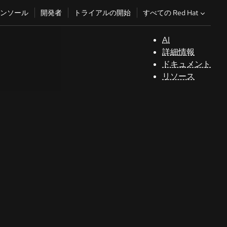
すべての Red Hat
ンソール
開発者
トライアルの開始
AI
サ
詳細情報
ポ
ドキュメント
ー
リソース
ト
コ
ン
ソ
ー
ル
開
発
者