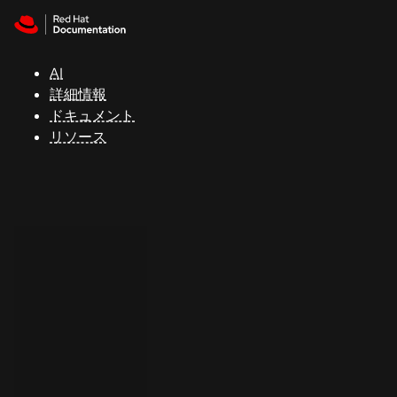
Skip to navigation
Skip to content
サ
ポ
ー
AI
ト
詳細情報
ドキュメント
リソース
コ
ン
ソ
ー
ル
開
発
者
ト
ラ