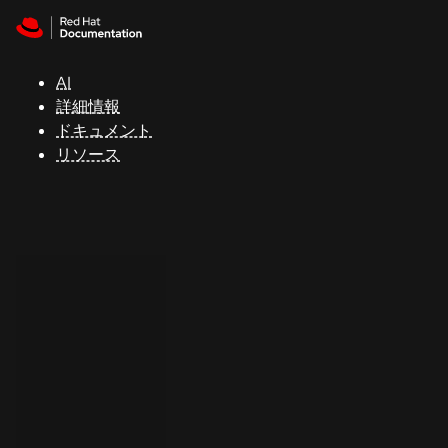
Skip to navigation
Skip to content
サ
ポ
ー
AI
ト
詳細情報
ドキュメント
リソース
コ
ン
ソ
ー
ル
開
発
者
ト
ラ