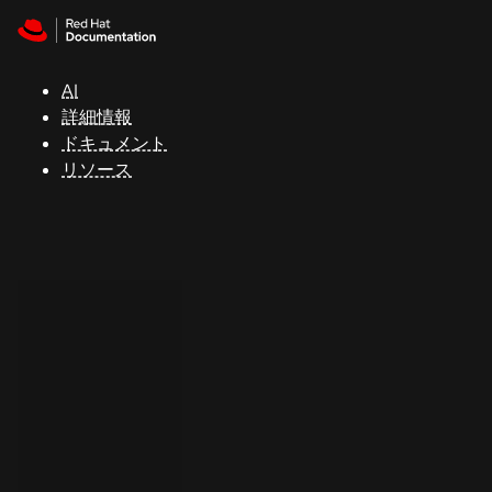
Skip to navigation
Skip to content
サ
ポ
ー
AI
ト
詳細情報
ドキュメント
リソース
コ
ン
ソ
ー
ル
開
発
者
ト
ラ