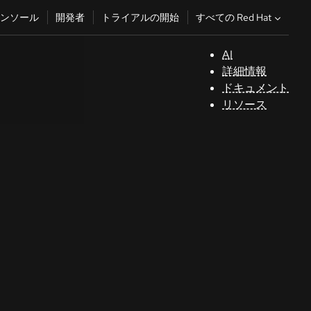
すべての Red Hat
ンソール
開発者
トライアルの開始
AI
サ
詳細情報
ポ
ドキュメント
ー
リソース
ト
コ
ン
ソ
ー
ル
開
発
者