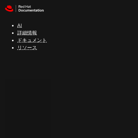
Skip to navigation
Skip to content
サ
ポ
ー
AI
ト
詳細情報
ドキュメント
リソース
コ
ン
ソ
ー
ル
開
発
者
ト
ラ