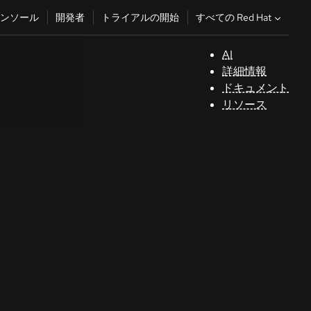
すべての Red Hat
ンソール
開発者
トライアルの開始
AI
サ
詳細情報
ポ
ドキュメント
ー
リソース
ト
コ
ン
ソ
ー
ル
開
発
者