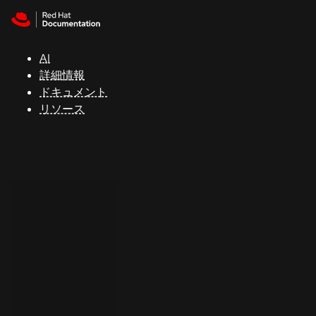
Skip to navigation
Skip to content
サ
ポ
ー
AI
ト
詳細情報
ドキュメント
リソース
コ
ン
ソ
ー
ル
開
発
者
ト
ラ