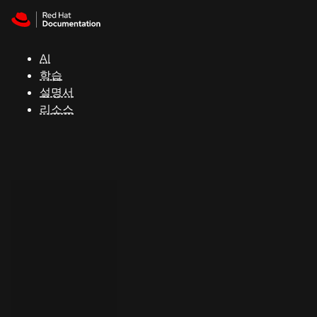
Skip to navigation
Skip to content
지
원
AI
학습
콘
설명서
솔
리소스
개
발
자
평
가
판
시
작
연