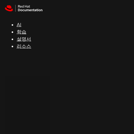
Skip to navigation
Skip to content
지
원
AI
학습
콘
설명서
솔
리소스
개
발
자
평
가
판
시
작
연