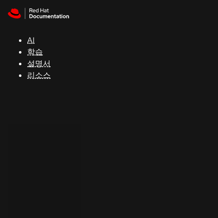
Skip to navigation
Skip to content
지
원
AI
학습
콘
설명서
솔
리소스
개
발
자
평
가
판
시
작
연