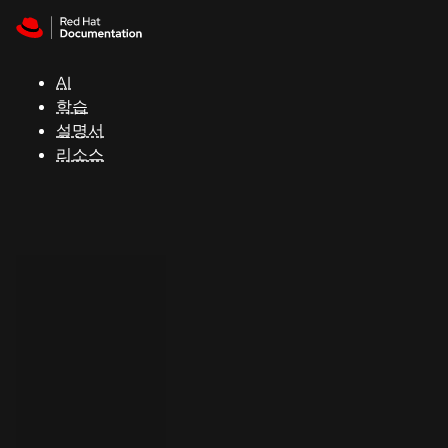
Skip to navigation
Skip to content
지
원
AI
학습
콘
설명서
솔
리소스
개
발
자
평
가
판
시
작
연