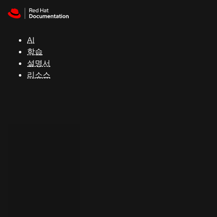
Skip to navigation
Skip to content
지
원
AI
학습
콘
설명서
솔
리소스
개
발
자
평
가
판
시
작
연