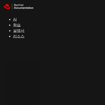
Skip to navigation
Skip to content
지
원
AI
학습
콘
설명서
솔
리소스
개
발
자
평
가
판
시
작
연