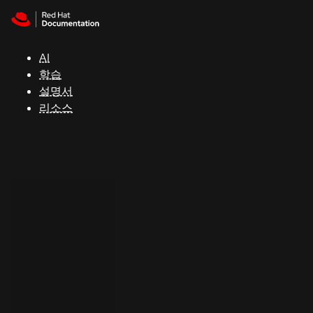
Skip to navigation
Skip to content
지
원
AI
학습
콘
설명서
솔
리소스
개
발
자
평
가
판
시
작
연