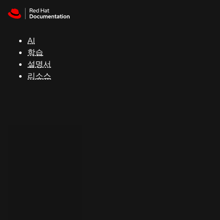
Skip to navigation
Skip to content
지
원
AI
학습
콘
설명서
솔
리소스
개
발
자
평
가
판
시
작
연