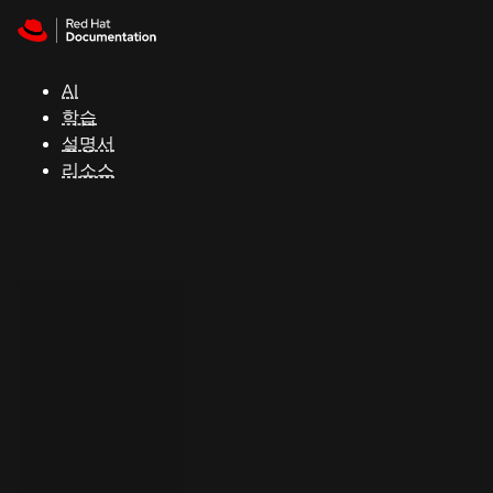
Skip to navigation
Skip to content
지
원
AI
학습
콘
설명서
솔
리소스
개
발
자
평
가
판
시
작
연