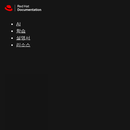
Skip to navigation
Skip to content
지
원
AI
학습
콘
설명서
솔
리소스
개
발
자
평
가
판
시
작
연