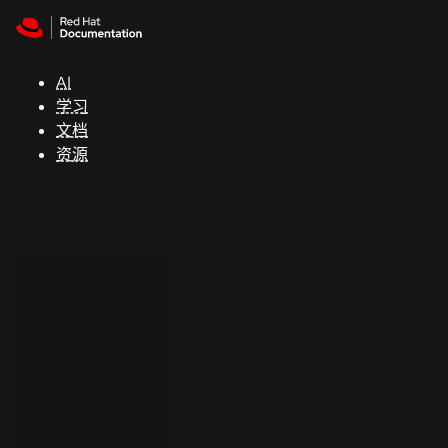
Skip to navigation
Skip to content
支
持
AI
学习
控制台
文档
（Console）
资源
开
发
人
员
开
始
试
用
联