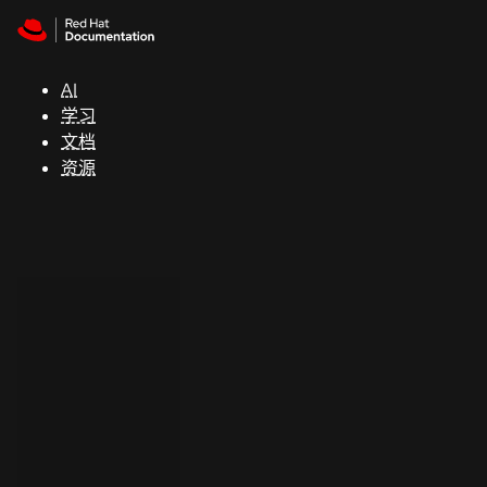
Skip to navigation
Skip to content
支
持
AI
学习
控制台
文档
（Console）
资源
开
发
人
员
开
始
试
用
联