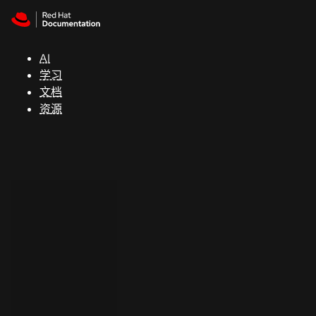
Skip to navigation
Skip to content
支
持
AI
学习
控制台
文档
（Console）
资源
开
发
人
员
开
始
试
用
联