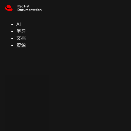
Skip to navigation
Skip to content
支
持
AI
学习
控制台
文档
（Console）
资源
开
发
人
员
开
始
试
用
联