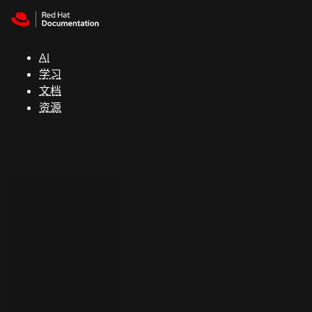
Skip to navigation
Skip to content
支
持
AI
学习
控制台
文档
（Console）
资源
开
发
人
员
开
始
试
用
联