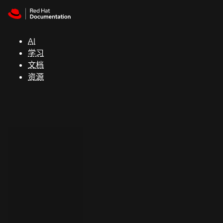
Skip to navigation
Skip to content
支
持
AI
学习
控制台
文档
（Console）
资源
开
发
人
员
开
始
试
用
联