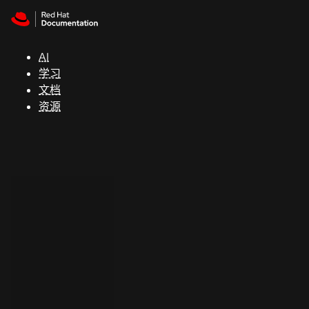
Skip to navigation
Skip to content
支
持
AI
学习
控制台
文档
（Console）
资源
开
发
人
员
开
始
试
用
联