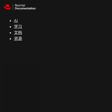
Skip to navigation
Skip to content
支
持
AI
学习
控制台
文档
（Console）
资源
开
发
人
员
开
始
试
用
联