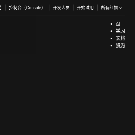
所有红帽
持
控制台（Console）
开发人员
开始试用
AI
支
学习
持
文档
资源
（
开
发
人
员
开
始
试
用