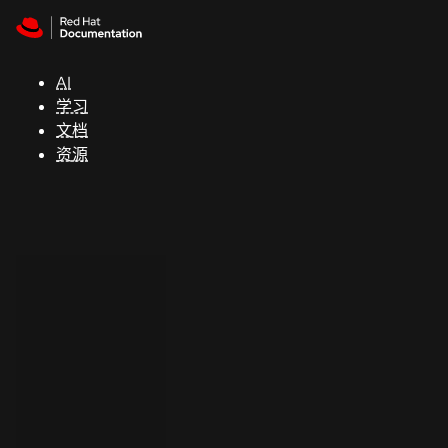
Skip to navigation
Skip to content
支
持
AI
学习
控制台
文档
（Console）
资源
开
发
人
员
开
始
试
用
联