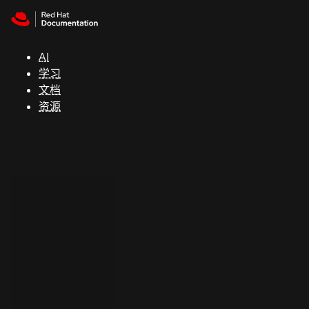
Skip to navigation
Skip to content
支
持
AI
学习
控制台
文档
（Console）
资源
开
发
人
员
开
始
试
用
联