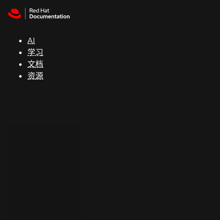
Skip to navigation
Skip to content
支
持
AI
学习
控制台
文档
（Console）
资源
开
发
人
员
开
始
试
用
联