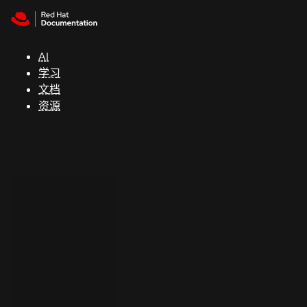
Skip to navigation
Skip to content
支
持
AI
学习
控制台
文档
（Console）
资源
开
发
人
员
开
始
试
用
联