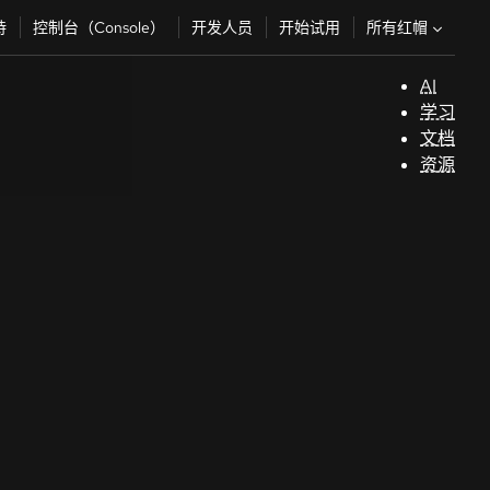
所有红帽
持
控制台（Console）
开发人员
开始试用
AI
支
学习
持
文档
资源
（
开
发
人
员
开
始
试
用