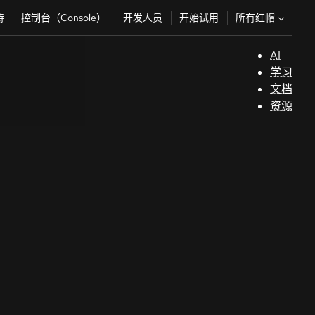
所有红帽
持
控制台（Console）
开发人员
开始试用
AI
支
学习
持
文档
资源
（
开
发
人
员
开
始
试
用