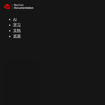
Skip to navigation
Skip to content
支
持
AI
学习
控制台
文档
（Console）
资源
开
发
人
员
开
始
试
用
联