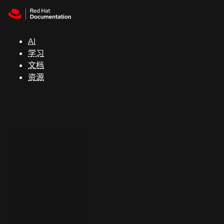
Skip to navigation
Skip to content
支
持
AI
学习
控制台
文档
（Console）
资源
开
发
人
员
开
始
试
用
联