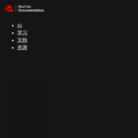
Skip to navigation
Skip to content
支
持
AI
学习
控制台
文档
（Console）
资源
开
发
人
员
开
始
试
用
联