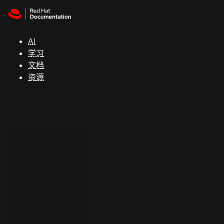
Skip to navigation
Skip to content
支
持
AI
学习
控制台
文档
（Console）
资源
开
发
人
员
开
始
试
用
联