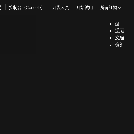
所有红帽
持
控制台（Console）
开发人员
开始试用
AI
支
学习
持
文档
资源
（
开
发
人
员
开
始
试
用