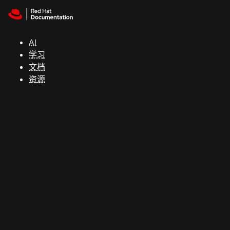
Skip to navigation
Skip to content
支
持
AI
学习
控制台
文档
（Console）
资源
开
发
人
员
开
始
试
用
联