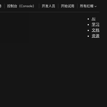
所有红帽
持
控制台（Console）
开发人员
开始试用
AI
支
学习
持
文档
资源
（
开
发
人
员
开
始
试
用