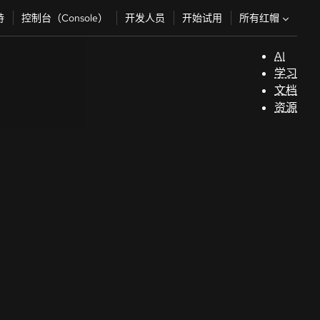
所有红帽
持
控制台（Console）
开发人员
开始试用
AI
支
学习
持
文档
资源
（
开
发
人
员
开
始
试
用