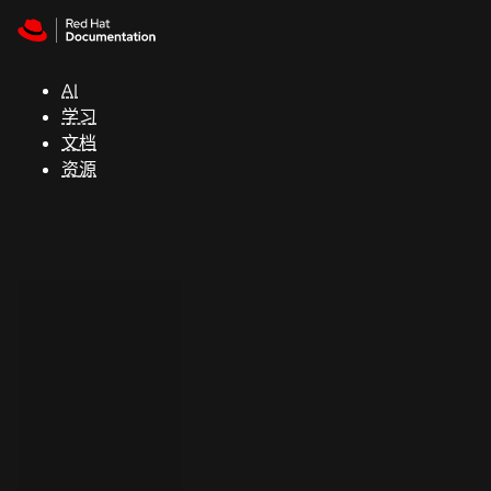
Skip to navigation
Skip to content
支
持
AI
学习
控制台
文档
（Console）
资源
开
发
人
员
开
始
试
用
联