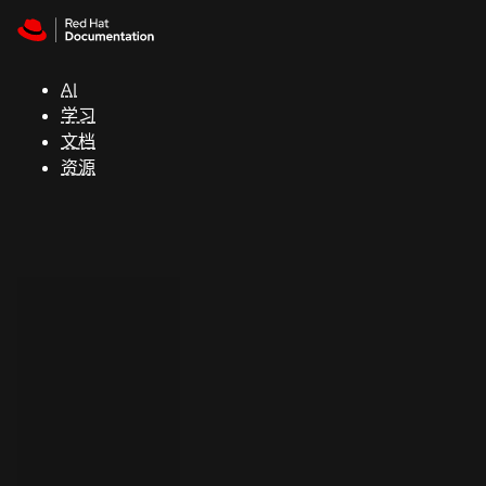
Skip to navigation
Skip to content
支
持
AI
学习
控制台
文档
（Console）
资源
开
发
人
员
开
始
试
用
联