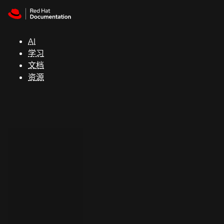
Skip to navigation
Skip to content
支
持
AI
学习
控制台
文档
（Console）
资源
开
发
人
员
开
始
试
用
联